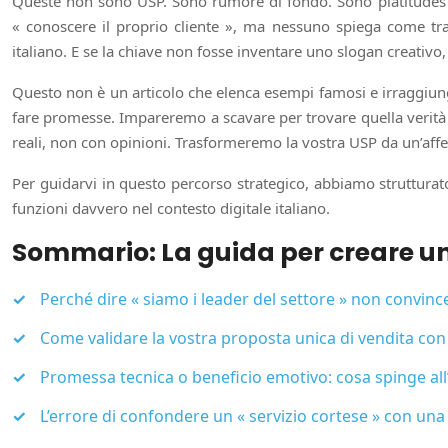
Queste non sono USP. Sono rumore di fondo. Sono platitudes che
« conoscere il proprio cliente », ma nessuno spiega come tr
italiano. E se la chiave non fosse inventare uno slogan creativ
Questo non è un articolo che elenca esempi famosi e irraggiungib
fare promesse. Impareremo a scavare per trovare quella verità ch
reali, non con opinioni. Trasformeremo la vostra USP da un’af
Per guidarvi in questo percorso strategico, abbiamo strutturato
funzioni davvero nel contesto digitale italiano.
Sommario: La guida per creare u
Perché dire « siamo i leader del settore » non convin
Come validare la vostra proposta unica di vendita con
Promessa tecnica o beneficio emotivo: cosa spinge all
L’errore di confondere un « servizio cortese » con una