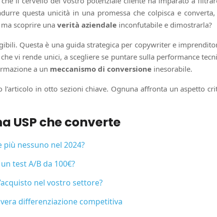
 il cervello del vostro potenziale cliente ha imparato a filtrare
adurre questa unicità in una promessa che colpisca e converta
o, ma scoprire una
verità aziendale
inconfutabile e dimostrarla?
ili. Questa è una guida strategica per copywriter e imprenditori 
e vi rende unici, a scegliere se puntare sulla performance tecnic
fermazione a un
meccanismo di conversione
inesorabile.
 l’articolo in otto sezioni chiave. Ognuna affronta un aspetto cri
na USP che converte
ce più nessuno nel 2024?
 un test A/B da 100€?
’acquisto nel vostro settore?
 vera differenziazione competitiva