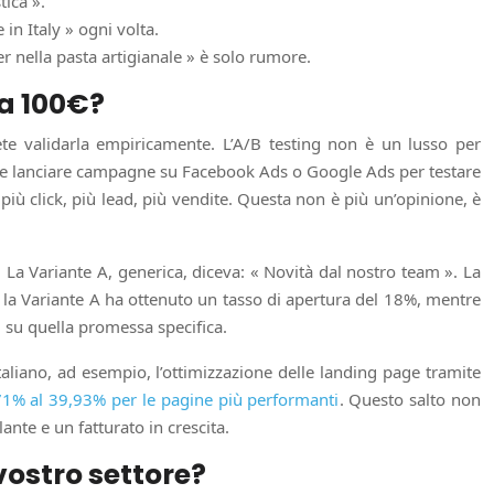
tica ».
in Italy » ogni volta.
r nella pasta artigianale » è solo rumore.
da 100€?
te validarla empiricamente. L’A/B testing non è un lusso per
tete lanciare campagne su Facebook Ads o Google Ads per testare
iù click, più lead, più vendite. Questa non è più un’opinione, è
a Variante A, generica, diceva: « Novità dal nostro team ». La
ti: la Variante A ha ottenuto un tasso di apertura del 18%, mentre
ti su quella promessa specifica.
aliano, ad esempio, l’ottimizzazione delle landing page tramite
,71% al 39,93% per le pagine più performanti
. Questo salto non
ante e un fatturato in crescita.
vostro settore?