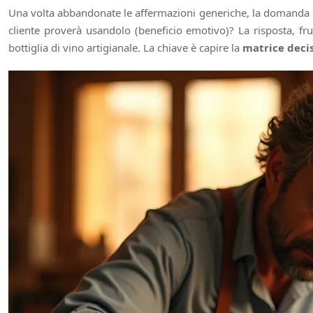
Una volta abbandonate le affermazioni generiche, la domanda di
cliente proverà usandolo (beneficio emotivo)? La risposta, 
bottiglia di vino artigianale. La chiave è capire la
matrice decis