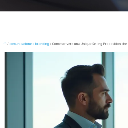
/
comunicazione e branding
/ Come scrivere una Unique Selling Proposition che co