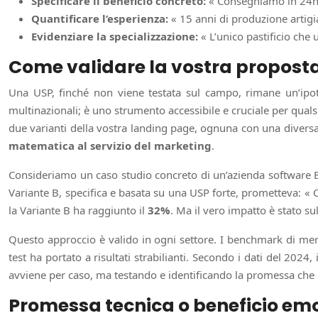
Specificare il beneficio concreto:
« Consegniamo in 24h in
Quantificare l’esperienza:
« 15 anni di produzione artigia
Evidenziare la specializzazione:
« L’unico pastificio che 
Come validare la vostra proposta
Una USP, finché non viene testata sul campo, rimane un’ipot
multinazionali; è uno strumento accessibile e cruciale per qua
due varianti della vostra landing page, ognuna con una diversa 
matematica al servizio del marketing
.
Consideriamo un caso studio concreto di un’azienda software B
Variante B, specifica e basata su una USP forte, prometteva: « Co
la Variante B ha raggiunto il
32%
. Ma il vero impatto è stato su
Questo approccio è valido in ogni settore. I benchmark di merc
test ha portato a risultati strabilianti. Secondo i dati del 202
avviene per caso, ma testando e identificando la promessa che risu
Promessa tecnica o beneficio emot