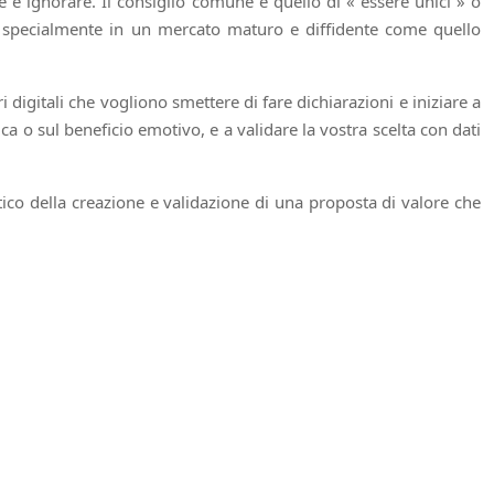
 e ignorare. Il consiglio comune è quello di « essere unici » o
, specialmente in un mercato maturo e diffidente come quello
digitali che vogliono smettere di fare dichiarazioni e iniziare a
a o sul beneficio emotivo, e a validare la vostra scelta con dati
tico della creazione e validazione di una proposta di valore che