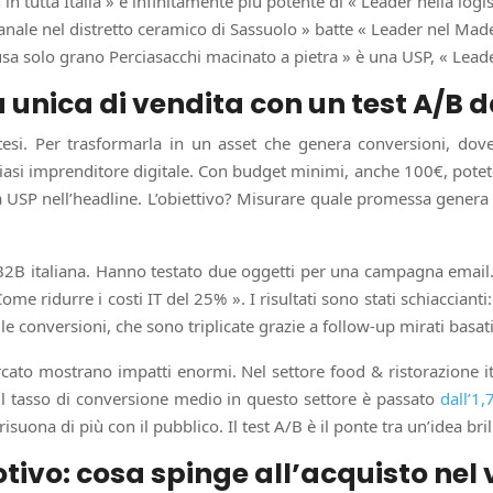
 tutta Italia » è infinitamente più potente di « Leader nella logis
nale nel distretto ceramico di Sassuolo » batte « Leader nel Made 
usa solo grano Perciasacchi macinato a pietra » è una USP, « Leade
 unica di vendita con un test A/B 
esi. Per trasformarla in un asset che genera conversioni, dove
lsiasi imprenditore digitale. Con budget minimi, anche 100€, po
USP nell’headline. L’obiettivo? Misurare quale promessa genera p
2B italiana. Hanno testato due oggetti per una campagna email. L
me ridurre i costi IT del 25% ». I risultati sono stati schiaccian
lle conversioni, che sono triplicate grazie a follow-up mirati basa
ato mostrano impatti enormi. Nel settore food & ristorazione it
4, il tasso di conversione medio in questo settore è passato
dall’1
ona di più con il pubblico. Il test A/B è il ponte tra un’idea brill
ivo: cosa spinge all’acquisto nel 