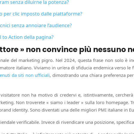
ram senza diluirne la potenza?
to per clic imposto dalle piattaforme?
ecnici senza annoiare l’audience?
l to Action della pagina?
ettore » non convince più nessuno n
iginale del marketing pigro. Nel 2024, questa frase non solo è i
atore italiano. Viviamo in un’era di sfiducia endemica verso le fon
nuti da siti non ufficiali
, dimostrando una chiara preferenza per 
visitatore non ha motivo di credervi e, istintivamente, cercherà
rketing. Non troverete « siamo i leader » sulla loro homepage. T
brand identity. Sono diventati una delle migliori PMI italiane in
iendale verificabile. Invece di rivendicare una posizione, specifica