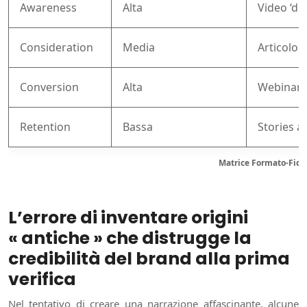
Awareness
Alta
Video ‘die
Consideration
Media
Articolo 
Conversion
Alta
Webinar c
Retention
Bassa
Stories a
Matrice Formato-Fiduc
L’errore di inventare origini
« antiche » che distrugge la
credibilità del brand alla prima
verifica
Nel tentativo di creare una narrazione affascinante, alcune