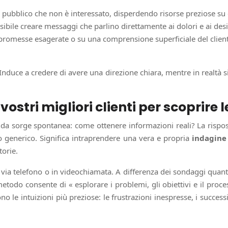
ubblico che non è interessato, disperdendo risorse preziose su c
ibile creare messaggi che parlino direttamente ai dolori e ai desid
romesse esagerate o su una comprensione superficiale del cliente, 
Induce a credere di avere una direzione chiara, mentre in realtà s
stri migliori clienti per scoprire l
da sorge spontanea: come ottenere informazioni reali? La rispos
io generico. Significa intraprendere una vera e propria
indagine
torie.
, via telefono o in videochiamata. A differenza dei sondaggi quanti
do consente di « esplorare i problemi, gli obiettivi e il proces
o le intuizioni più preziose: le frustrazioni inespresse, i successi