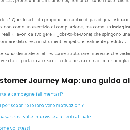
ei casi, proiezioni di chi siamo noi, non di chi sono i nostri clien
rirle »? Questo articolo propone un cambio di paradigma. Abbando
onas non come un esercizio di compilazione, ma come un’
indagin
 reali « lavori da svolgere » (Jobs-to-be-Done) che spingono un
formare dati grezzi in strumenti empatici e realmente predittivi.
 sono destinate a fallire, come strutturare interviste che vad
tive che ci portano a creare clienti a nostra immagine e somigli
ustomer Journey Map: una guida all
orta a campagne fallimentari?
 per scoprire le loro vere motivazioni?
andosi sulle interviste ai clienti attuali?
come voi stessi