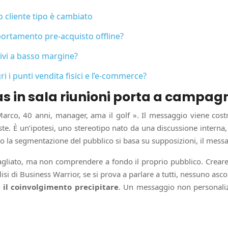
o cliente tipo è cambiato
portamento pre-acquisto offline?
tivi a basso margine?
i punti vendita fisici e l’e-commerce?
s in sala riunioni porta a campag
o, 40 anni, manager, ama il golf ». Il messaggio viene costru
e. È un’ipotesi, uno stereotipo nato da una discussione interna,
do la segmentazione del pubblico si basa su supposizioni, il messa
agliato, ma non comprendere a fondo il proprio pubblico. Creare 
i di Business Warrior, se si prova a parlare a tutti, nessuno asco
 il coinvolgimento precipitare
. Un messaggio non personalizz