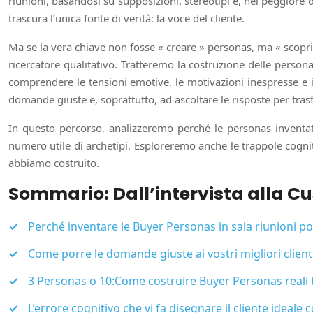
riunioni, basandosi su supposizioni, stereotipi e, nel peggiore d
trascura l’unica fonte di verità: la voce del cliente.
Ma se la vera chiave non fosse « creare » personas, ma « scop
ricercatore qualitativo. Tratteremo la costruzione delle pers
comprendere le tensioni emotive, le motivazioni inespresse e i
domande giuste e, soprattutto, ad ascoltare le risposte per tras
In questo percorso, analizzeremo perché le personas inventate
numero utile di archetipi. Esploreremo anche le trappole cogni
abbiamo costruito.
Sommario: Dall’intervista alla C
Perché inventare le Buyer Personas in sala riunioni p
Come porre le domande giuste ai vostri migliori clienti
3 Personas o 10:Come costruire Buyer Personas reali bas
L’errore cognitivo che vi fa disegnare il cliente ideale 