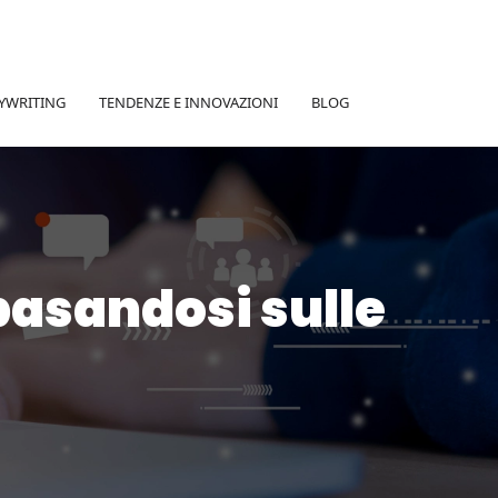
YWRITING
TENDENZE E INNOVAZIONI
BLOG
basandosi sulle