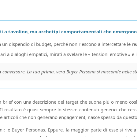
reati a tavolino, ma archetipi comportamentali che emergono 
n dispendio di budget, perché non riescono a intercettare le rea
ri a dialoghi empatici, mirati a svelare le « tensioni emotive » e i 
 conversare. La tua prima, vera Buyer Persona si nasconde nelle stori
 brief con una descrizione del target che suona più o meno così: 
Il risultato è quasi sempre lo stesso: contenuti generici che cer
e articoli che non generano engagement, nasce spesso da questo p
: le Buyer Personas. Eppure, la maggior parte di esse si rivela 