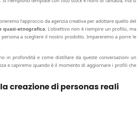
ti. Si riempiono template con foto stock e nomi di fantasia, ma si
neremo l’approccio da agenzia creativa per adottare quello del
e quasi-etnografica
. L’obiettivo non è riempire un profilo, ma
a persona a scegliere il nostro prodotto. Impareremo a porre le
ano in profondità e come distillare da queste conversazioni un
anza e capiremo quando è il momento di aggiornare i profili che
a creazione di personas reali