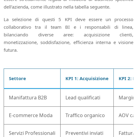
dell’azienda, come illustrato nella tabella seguente.
La selezione di questi 5 KPI deve essere un processo
collaborativo tra il team BI e i responsabili di linea,
bilanciando diverse aree: acquisizione clienti,
monetizzazione, soddisfazione, efficienza interna e visione
futura.
Settore
KPI 1: Acquisizione
KPI 2: 
Manifattura B2B
Lead qualificati
Margine
E-commerce Moda
Traffico organico
AOV car
Servizi Professionali
Preventivi inviati
Fattura