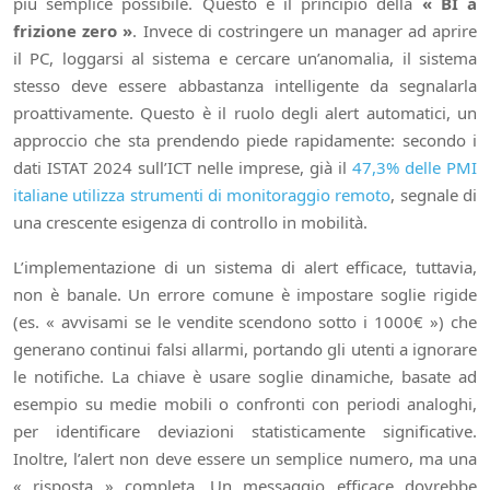
più semplice possibile. Questo è il principio della
« BI a
frizione zero »
. Invece di costringere un manager ad aprire
il PC, loggarsi al sistema e cercare un’anomalia, il sistema
stesso deve essere abbastanza intelligente da segnalarla
proattivamente. Questo è il ruolo degli alert automatici, un
approccio che sta prendendo piede rapidamente: secondo i
dati ISTAT 2024 sull’ICT nelle imprese, già il
47,3% delle PMI
italiane utilizza strumenti di monitoraggio remoto
, segnale di
una crescente esigenza di controllo in mobilità.
L’implementazione di un sistema di alert efficace, tuttavia,
non è banale. Un errore comune è impostare soglie rigide
(es. « avvisami se le vendite scendono sotto i 1000€ ») che
generano continui falsi allarmi, portando gli utenti a ignorare
le notifiche. La chiave è usare soglie dinamiche, basate ad
esempio su medie mobili o confronti con periodi analoghi,
per identificare deviazioni statisticamente significative.
Inoltre, l’alert non deve essere un semplice numero, ma una
« risposta » completa. Un messaggio efficace dovrebbe