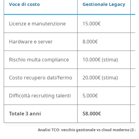
Voce di costo
Gestionale Legacy
S
Licenze e manutenzione
15.000€
7
Hardware e server
8.000€
0
Rischio multa compliance
10.000€ (stima)
0
Costo recupero dati/fermo
20.000€ (stima)
0
Difficoltà recruiting talenti
5.000€
0
Totale 3 anni
58.000€
7
Analisi TCO: vecchio gestionale vs cloud moderno (3 an